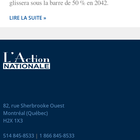
glissera sous la barre de 50 % en 2042.
LIRE LA SUITE »
82, rue Sherbrooke Ouest
Montréal (Québec)
H2X 1X3
514 845-8533
|
1 866 845-8533