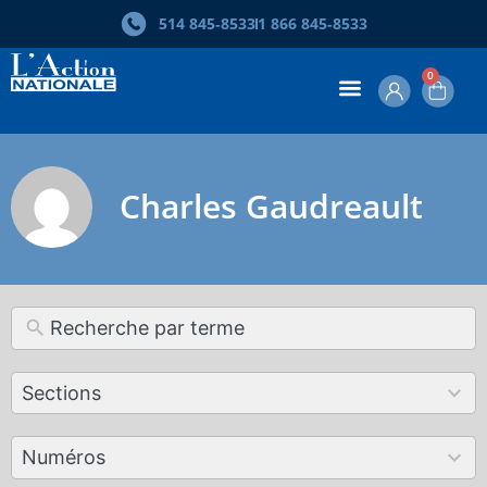
514 845‑8533
1 866 845‑8533
0
Charles Gaudreault
12
Sections
results
available
179
Numéros
results