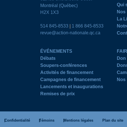
Qui
Montréal (Québec)
Nos 
H2X 1X3
La L
514 845-8533
|
1 866 845-8533
Notr
revue@action-nationale.qc.ca
Cont
ÉVÉNEMENTS
FAI
Débats
Don 
Soupers-conférences
Dons
Activités de financement
Camp
Campagnes de financement
Nos 
Lancements et inaugurations
Remises de prix
Confidentialité
Témoins
Mentions légales
Plan du site