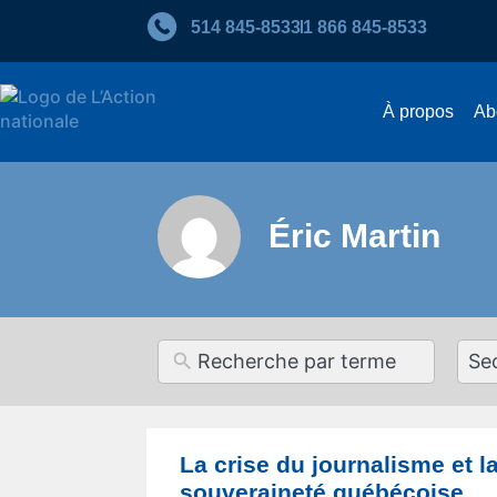
514 845‑8533
1 866 845‑8533
À propos
Ab
Éric Martin
12
resul
avai
La crise du journalisme et la
souveraineté québécoise