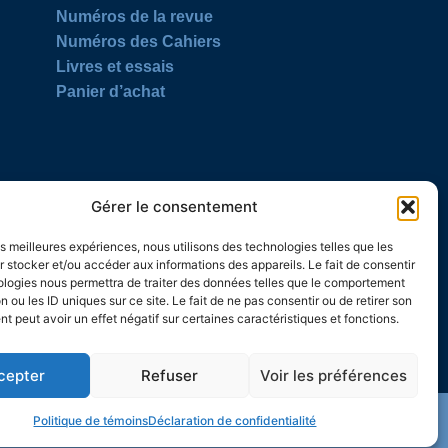
Numéros de la revue
Numéros des Cahiers
Livres et essais
Panier d’achat
SUIVEZ-NOUS
Gérer le consentement
les meilleures expériences, nous utilisons des technologies telles que les
 stocker et/ou accéder aux informations des appareils. Le fait de consentir
ologies nous permettra de traiter des données telles que le comportement
n ou les ID uniques sur ce site. Le fait de ne pas consentir ou de retirer son
 peut avoir un effet négatif sur certaines caractéristiques et fonctions.
cepter
Refuser
Voir les préférences
Politique de témoins
Déclaration de confidentialité
© 2026 L’Action nationale