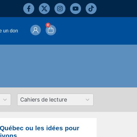
0
e un don
50
results
available
 Québec ou les idées pour
vivons