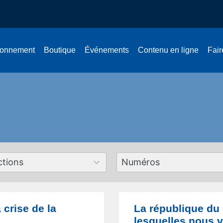
onnement
Boutique
Événements
Contenu en ligne
Fair
179
ts
results
lable
available
 crise de la
La république du
lesquelles nous 