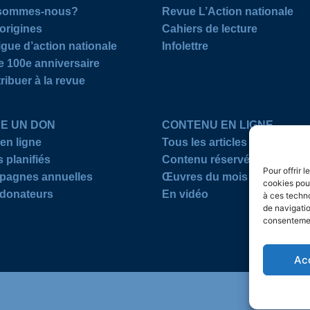
 sommes-nous?
Revue L’Action nationale
origines
Cahiers de lecture
igue d’action nationale
Infolettre
e 100e anniversaire
ribuer à la revue
RE UN DON
CONTENU EN LIGNE
en ligne
Tous les articles
 planifiés
Contenu réservé
Pour offrir 
agnes annuelles
Œuvres du mois
cookies pour
donateurs
En vidéo
à ces techn
de navigatio
consentement
Ac