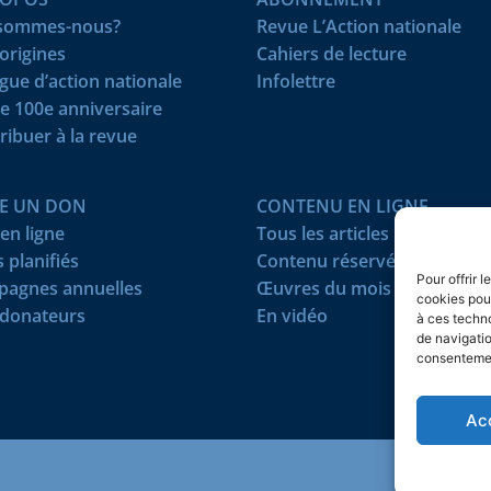
 sommes-nous?
Revue L’Action nationale
origines
Cahiers de lecture
igue d’action nationale
Infolettre
e 100e anniversaire
ribuer à la revue
RE UN DON
CONTENU EN LIGNE
en ligne
Tous les articles
 planifiés
Contenu réservé
Pour offrir 
agnes annuelles
Œuvres du mois
cookies pour
donateurs
En vidéo
à ces techn
de navigatio
consentement
Ac