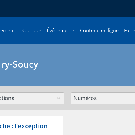
nement
Boutique
Événements
Contenu en ligne
Fair
dry-Soucy
179
ts
results
lable
available
che : l’exception