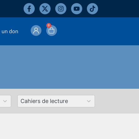
0
e un don
50
results
available