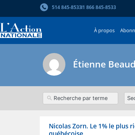
514 845‑8533
1 866 845‑8533
À propos
Abon
Étienne Beau
12
resul
avai
Nicolas Zorn. Le 1% le plus ri
québécoise