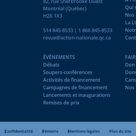
82, rue Sherbrooke Ouest
Qui
Montréal (Québec)
Nos 
H2X 1X3
La L
Notr
514 845-8533
|
1 866 845-8533
revue@action-nationale.qc.ca
Cont
ÉVÉNEMENTS
FAI
Débats
Don 
Soupers-conférences
Dons
Activités de financement
Camp
Campagnes de financement
Nos 
Lancements et inaugurations
Remises de prix
Confidentialité
Témoins
Mentions légales
Plan du site