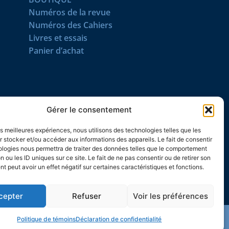
Numéros de la revue
Numéros des Cahiers
Livres et essais
Panier d’achat
SUIVEZ-NOUS
Gérer le consentement
les meilleures expériences, nous utilisons des technologies telles que les
 stocker et/ou accéder aux informations des appareils. Le fait de consentir
ologies nous permettra de traiter des données telles que le comportement
n ou les ID uniques sur ce site. Le fait de ne pas consentir ou de retirer son
 peut avoir un effet négatif sur certaines caractéristiques et fonctions.
cepter
Refuser
Voir les préférences
Politique de témoins
Déclaration de confidentialité
© 2026 L’Action nationale