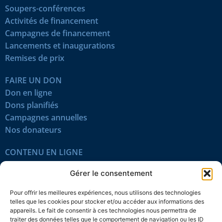
Soupers-conférences
Activités de financement
Campagnes de financement
Lancements et inaugurations
Remises de prix
FAIRE UN DON
Don en ligne
Dons planifiés
Campagnes annuelles
Nos donateurs
CONTENU EN LIGNE
Tous les articles
Gérer le consentement
Contenu réservé
Œuvres du mois
Pour offrir les meilleures expériences, nous utilisons des technologies
En vidéo
telles que les cookies pour stocker et/ou accéder aux informations des
appareils. Le fait de consentir à ces technologies nous permettra de
traiter des données telles que le comportement de navigation ou les ID