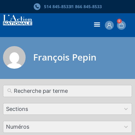
514 845‑8533
1 866 845‑8533
0
François Pepin
12
Sections
results
available
179
Numéros
results