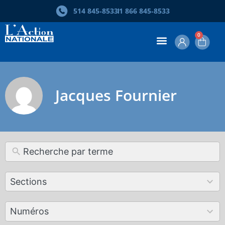
514 845‑8533
1 866 845‑8533
0
Jacques Fournier
12
Sections
results
available
179
Numéros
results