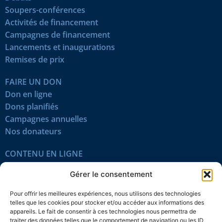
Soupers-conférences
Activités de financement
Campagnes de financement
Lancements et inaugurations
Remises de prix
FAIRE UN DON
Don en ligne
Dons planifiés
Campagnes annuelles
Nos donateurs
CONTENU EN LIGNE
Tous les articles
Gérer le consentement
Contenu réservé
Œuvres du mois
Pour offrir les meilleures expériences, nous utilisons des technologies
En vidéo
telles que les cookies pour stocker et/ou accéder aux informations des
appareils. Le fait de consentir à ces technologies nous permettra de
traiter des données telles que le comportement de navigation ou les ID