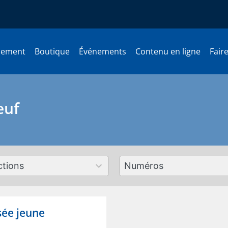
nement
Boutique
Événements
Contenu en ligne
Fair
euf
179
ts
results
lable
available
sée jeune