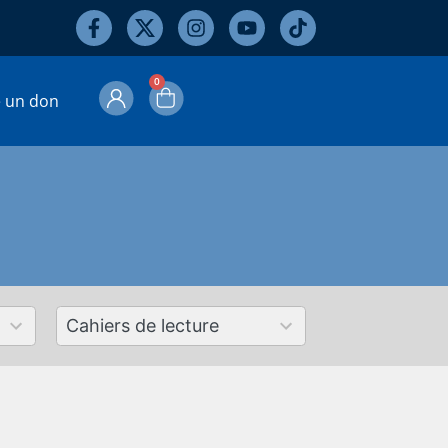
0
e un don
50
results
available