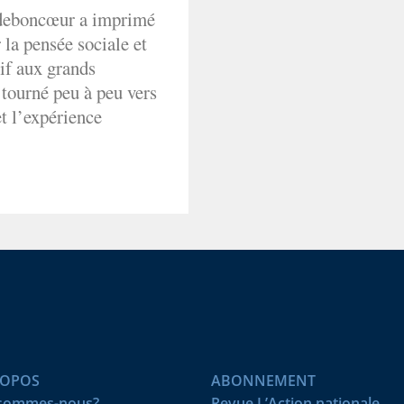
adeboncœur a imprimé
la pensée sociale et
if aux grands
 tourné peu à peu vers
 et l’expérience
ROPOS
ABONNEMENT
 sommes-nous?
Revue L’Action nationale