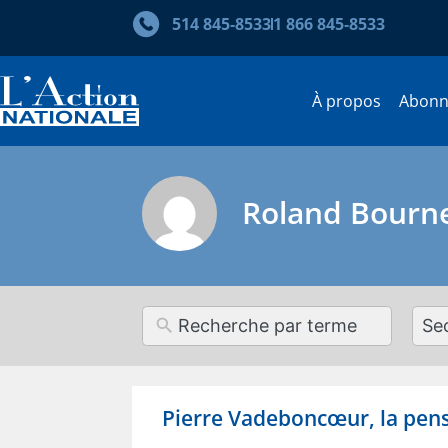
514 845‑8533
1 866 845‑8533
À propos
Abon
Roland Bourn
12
resul
avai
Pierre Vadeboncœur, la pen