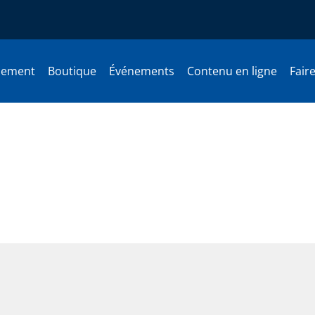
nement
Boutique
Événements
Contenu en ligne
Fair
ncer ?