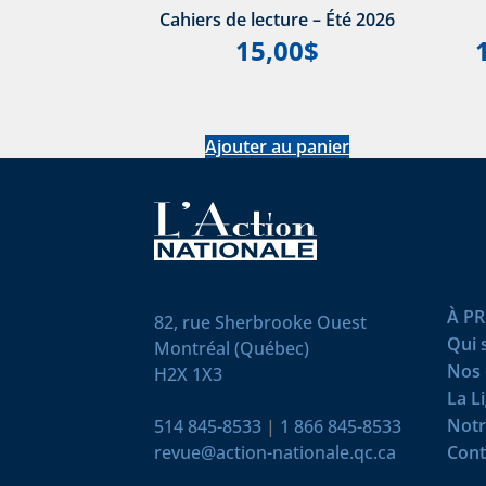
Cahiers de lecture – Été 2026
15,00
$
Ajouter au panier
À P
82, rue Sherbrooke Ouest
Qui
Montréal (Québec)
Nos 
H2X 1X3
La L
Notr
514 845-8533
|
1 866 845-8533
revue@action-nationale.qc.ca
Cont