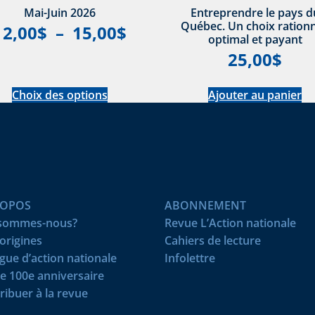
Mai-Juin 2026
Entreprendre le pays d
Québec. Un choix rationn
12,00
$
–
15,00
$
optimal et payant
25,00
$
Choix des options
Ajouter au panier
ROPOS
ABONNEMENT
 sommes-nous?
Revue L’Action nationale
origines
Cahiers de lecture
igue d’action nationale
Infolettre
e 100e anniversaire
ribuer à la revue