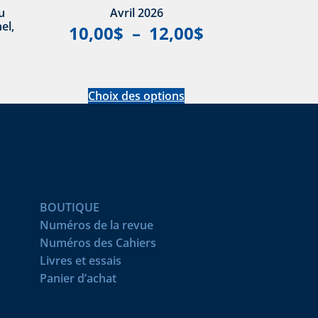
u
Avril 2026
el,
10,00
$
–
12,00
$
Choix des options
BOUTIQUE
Numéros de la revue
Numéros des Cahiers
Livres et essais
Panier d’achat