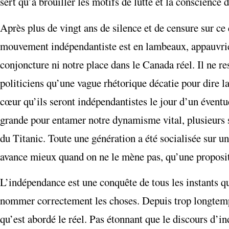
sert qu’à brouiller les motifs de lutte et la conscience 
Après plus de vingt ans de silence et de censure sur ce 
mouvement indépendantiste est en lambeaux, appauvrie e
conjoncture ni notre place dans le Canada réel. Il ne r
politiciens qu’une vague rhétorique décatie pour dire l
cœur qu’ils seront indépendantistes le jour d’un évent
grande pour entamer notre dynamisme vital, plusieurs se
du Titanic. Toute une génération a été socialisée sur un
avance mieux quand on ne le mène pas, qu’une proposit
L’indépendance est une conquête de tous les instants qu
nommer correctement les choses. Depuis trop longtemps
qu’est abordé le réel. Pas étonnant que le discours d’i