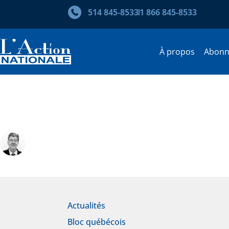
514 845‑8533
1 866 845‑8533
À propos
Abon
Avec qui faudra-t-il recomme
Robert Laplante
Actualités
Bloc québécois