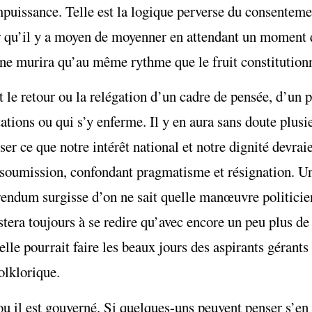
mpuissance. Telle est la logique perverse du consentemen
er qu’il y a moyen de moyenner en attendant un moment q
i ne murira qu’au même rythme que le fruit constitutio
 le retour ou la relégation d’un cadre de pensée, d’un
tions ou qui s’y enferme. Il y en aura sans doute plusi
ser ce que notre intérêt national et notre dignité devrai
 soumission, confondant pragmatisme et résignation. Un
rendum surgisse d’on ne sait quelle manœuvre politicie
stera toujours à se redire qu’avec encore un peu plus de
 elle pourrait faire les beaux jours des aspirants géran
olklorique.
u il est gouverné. Si quelques-uns peuvent penser s’en t