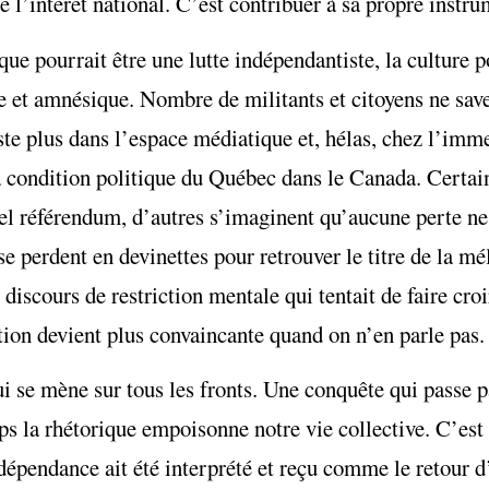
de l’intérêt national. C’est contribuer à sa propre instru
que pourrait être une lutte indépendantiste, la culture p
t amnésique. Nombre de militants et citoyens ne savent
este plus dans l’espace médiatique et, hélas, chez l’imm
a condition politique du Québec dans le Canada. Certain
uel référendum, d’autres s’imaginent qu’aucune perte ne
 perdent en devinettes pour retrouver le titre de la mé
 discours de restriction mentale qui tentait de faire cr
ion devient plus convaincante quand on n’en parle pas.
i se mène sur tous les fronts. Une conquête qui passe p
 la rhétorique empoisonne notre vie collective. C’est 
ndépendance ait été interprété et reçu comme le retour d