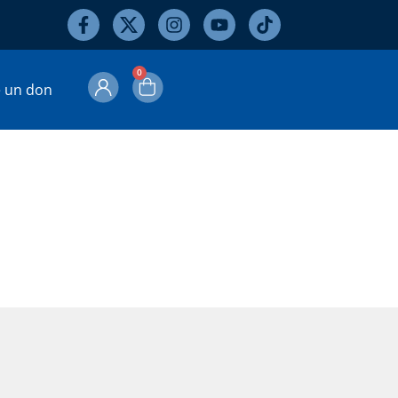
0
e un don