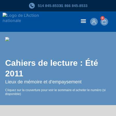
Skip
514 845‑8533
1 866 845‑8533
to
search
results
0
Contenu en ligne
Cahiers de lecture : Été
2011
Lieux de mémoire et d’empaysement
Cliquez sur la couverture pour voir le sommaire et acheter le numéro (si
disponible)