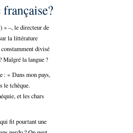
e française?
 » –, le directeur de
r la littérature
as constamment divisé
 ? Malgré la langue ?
ue : « Dans mon pays,
as le tchèque.
équie, et les chars
qui fit pourtant une
mps perdu ? On peut