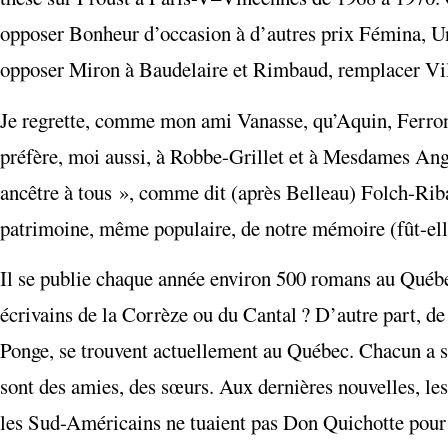
opposer Bonheur d’occasion à d’autres prix Fémina, U
opposer Miron à Baudelaire et Rimbaud, remplacer Vil
Je regrette, comme mon ami Vanasse, qu’Aquin, Ferron et
préfère, moi aussi, à Robbe-Grillet et à Mesdames Ango
ancêtre à tous », comme dit (après Belleau) Folch-Riba
patrimoine, même populaire, de notre mémoire (fût-elle
Il se publie chaque année environ 500 romans au Québec 
écrivains de la Corrèze ou du Cantal ? D’autre part, de
Ponge, se trouvent actuellement au Québec. Chacun a s
sont des amies, des sœurs. Aux dernières nouvelles, le
les Sud-Américains ne tuaient pas Don Quichotte pour 