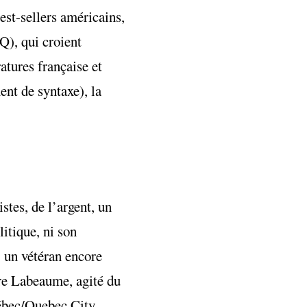
best-sellers américains,
Q), qui croient
ratures française et
ent de syntaxe), la
stes, de l’argent, un
itique, ni son
 un vétéran encore
ire Labeaume, agité du
ébec/Quebec City.