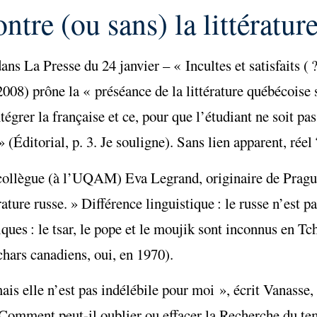
ntre (ou sans) la littératur
s La Presse du 24 janvier – « Incultes et satisfaits ( ?)
08) prône la « préséance de la littérature québécoise su
égrer la française et ce, pour que l’étudiant ne soit p
(Éditorial, p. 3. Je souligne). Sans lien apparent, réel
e collègue (à l’UQAM) Eva Legrand, originaire de Prag
rature russe. » Différence linguistique : le russe n’est p
iques : le tsar, le pope et le moujik sont inconnus en Tch
chars canadiens, oui, en 1970).
is elle n’est pas indélébile pour moi », écrit Vanasse, 
Comment peut-il oublier ou effacer la Recherche du te