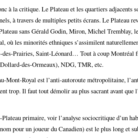
 à la critique. Le Plateau et les quartiers adjacents s
nels, à travers de multiples petits écrans. Le Plateau re
e Plateau sans Gérald Godin, Miron, Michel Tremblay, 
 où les minorités ethniques s’assimilent naturellemen
-des-Prairies, Saint-Léonard… Tout à coup Montréal fi
O (Dollard-des-Ormeaux), NDG, TMR, etc.
au-Mont-Royal est l’anti-autoroute métropolitaine, l’a
iment trop. Il faut tout démolir au plus sacrant avant qu
Plateau primaire, voir l’analyse sociocritique d’un ha
 nom pour un joueur du Canadien) est le plus long et su