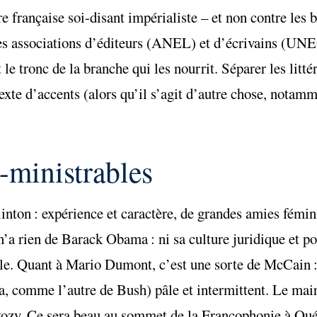
re française soi-disant impérialiste – et non contre les 
 des associations d’éditeurs (ANEL) et d’écrivains (UNE
le tronc de la branche qui les nourrit. Séparer les litté
exte d’accents (alors qu’il s’agit d’autre chose, notamm
s-ministrables
nton : expérience et caractère, de grandes amies fémini
 rien de Barack Obama : ni sa culture juridique et pol
ale. Quant à Mario Dumont, c’est une sorte de McCain :
a, comme l’autre de Bush) pâle et intermittent. Le ma
rkozy. Ce sera beau au sommet de la Francophonie à Qu