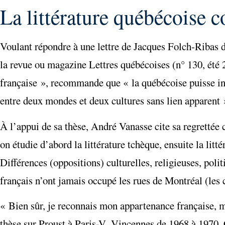
La littérature québécoise co
Voulant répondre à une lettre de Jacques Folch-Ribas dan
la revue ou magazine Lettres québécoises (n° 130, été 20
française », recommande que « la québécoise puisse int
entre deux mondes et deux cultures sans lien apparent » 
À l’appui de sa thèse, André Vanasse cite sa regretté
on étudie d’abord la littérature tchèque, ensuite la litté
Différences (oppositions) culturelles, religieuses, polit
français n’ont jamais occupé les rues de Montréal (les 
« Bien sûr, je reconnais mon appartenance française, ma
thèse sur Proust à Paris-V–Vincennes de 1968 à 1970. 