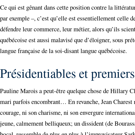
Ce qui est gênant dans cette position contre la littératu
par exemple –, c’est qu’elle est essentiellement celle
défendre leur commerce, leur métier, alors qu’ils scient 
québécoise est aussi malavisé que d’éloigner, sous prét
langue française de la soi-disant langue québécoise.
Présidentiables et premier
Pauline Marois a peut-être quelque chose de Hillary Cli
mari parfois encombrant… En revanche, Jean Charest n’a
courage, ni son charisme, ni son envergure internation
jeune, calmement belliqueux; un dissident (de Bourass
bocal, ressemble de plus en plus à l’improvisateur Sa