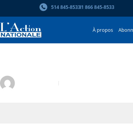
514 845‑8533
1 866 845‑8533
À propos
Abon
Carnets de campagne
Laurent Mailhot
Septembre 2008