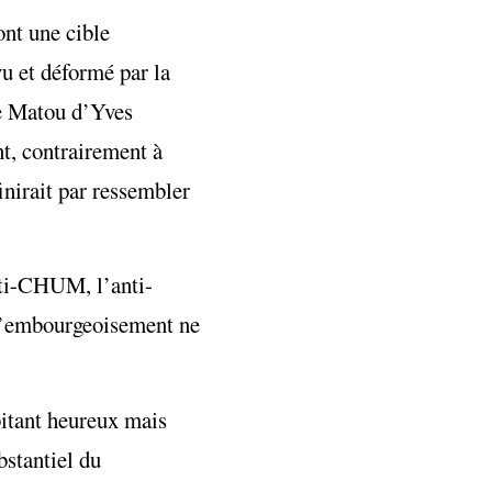
ont une cible
vu et déformé par la
le Matou d’Yves
t, contrairement à
nirait par ressembler
nti-CHUM, l’anti-
e l’embourgeoisement ne
bitant heureux mais
bstantiel du