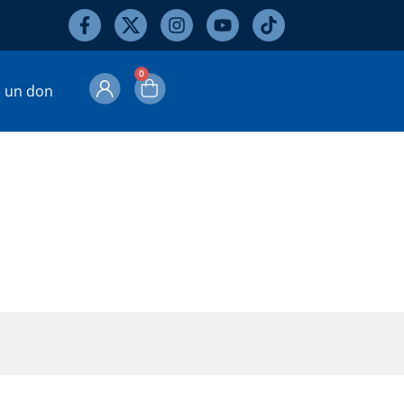
0
e un don