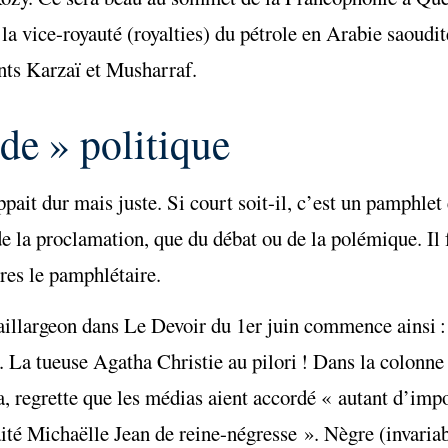
la vice-royauté (royalties) du pétrole en Arabie saoudite
ents Karzaï et Musharraf.
de » politique
ait dur mais juste. Si court soit-il, c’est un pamphlet 
e la proclamation, que du débat ou de la polémique. Il f
tres le pamphlétaire.
aillargeon dans Le Devoir du 1er juin commence ainsi : 
. La tueuse Agatha Christie au pilori ! Dans la colonne
, regrette que les médias aient accordé « autant d’imp
raité Michaëlle Jean de reine-négresse ». Nègre (invariabl