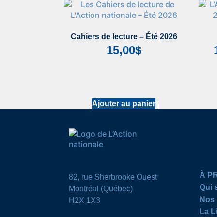
Cahiers de lecture – Été 2026
15,00
$
Ajouter au panier
À P
82, rue Sherbrooke Ouest
Qui
Montréal (Québec)
Nos 
H2X 1X3
La L