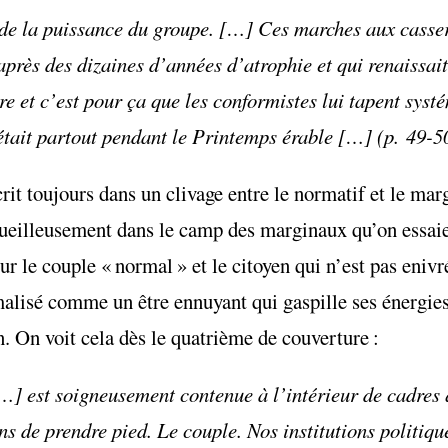
 de la puissance du groupe. […] Ces marches aux casser
 après des dizaines d’années d’atrophie et qui renaissai
ire et c’est pour ça que les conformistes lui tapent sys
était partout pendant le Printemps érable […] (p. 49-5
crit toujours dans un clivage entre le normatif et le marg
gueilleusement dans le camp des marginaux qu’on essaie
r le couple « normal » et le citoyen qui n’est pas enivr
malisé comme un être ennuyant qui gaspille ses énergies
n. On voit cela dès le quatrième de couverture :
] est soigneusement contenue à l’intérieur de cadres 
ns de prendre pied. Le couple. Nos institutions politique