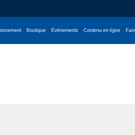
onnement
Boutique
Événements
Contenu en ligne
Fair
 fécondes