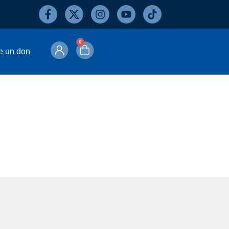
0
e un don