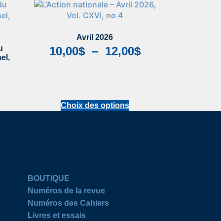
Avril 2026
u
10,00
$
–
12,00
$
el,
Choix des options
BOUTIQUE
Numéros de la revue
Numéros des Cahiers
Livres et essais