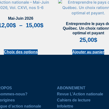
Mai-Juin 2026
Entreprendre le pays d
12,00
$
–
15,00
$
Québec. Un choix rationn
optimal et payant
25,00
$
Choix des options
Ajouter au panier
ROPOS
ABONNEMENT
 sommes-nous?
Revue L’Action nationale
origines
Cahiers de lecture
igue d’action nationale
Infolettre