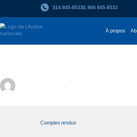
514 845‑8533
1 866 845‑8533
À propos
Ab
Catherine Dorion. Les luttes
Sébastien Bilodeau
Décembre 2017
Comptes rendus