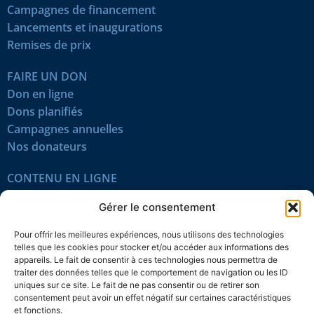
Campagnes de financement
Lancements et inaugurations
Remises de prix
FAIRE UN DON
Don en ligne
Dons planifiés
Campagnes annuelles
Nos donateurs
CONTENU EN LIGNE
Tous les articles
Gérer le consentement
Contenu réservé
Œuvres du mois
Pour offrir les meilleures expériences, nous utilisons des technologies
En vidéo
telles que les cookies pour stocker et/ou accéder aux informations des
appareils. Le fait de consentir à ces technologies nous permettra de
traiter des données telles que le comportement de navigation ou les ID
SUIVEZ-NOUS
uniques sur ce site. Le fait de ne pas consentir ou de retirer son
consentement peut avoir un effet négatif sur certaines caractéristiques
et fonctions.