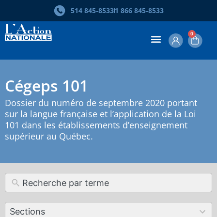
514 845‑8533
1 866 845‑8533
0
Cégeps 101
Dossier du numéro de septembre 2020 portant
sur la langue française et l’application de la Loi
101 dans les établissements d’enseignement
supérieur au Québec.
12
Sections
results