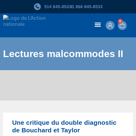
514 845‑8533
1 866 845‑8533
0
Contenu en ligne
Lectures malcommodes II
Une critique du double diagnostic
de Bouchard et Taylor