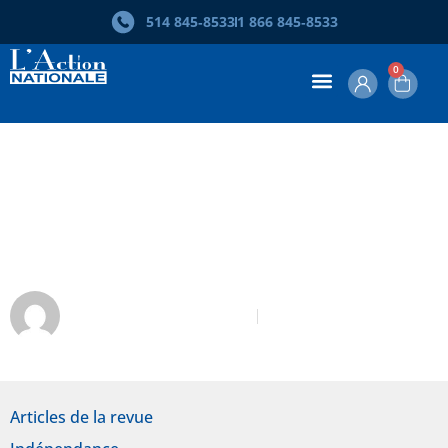
514 845‑8533
1 866 845‑8533
0
Fonds indépendantiste du Québec
2023 : un rendement annuel « à faire
gagner un référendum » !
Pierre-Olivier Langevin
Février 2024
Articles de la revue