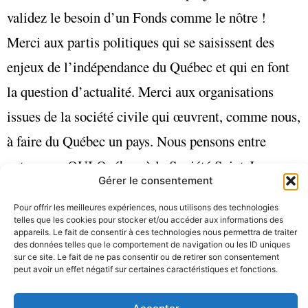
validez le besoin d’un Fonds comme le nôtre !
Merci aux partis politiques qui se saisissent des
enjeux de l’indépendance du Québec et qui en font
la question d’actualité. Merci aux organisations
issues de la société civile qui œuvrent, comme nous,
à faire du Québec un pays. Nous pensons entre
autres aux OUI Québec, à la Société Saint-Jean
Gérer le consentement
Baptiste de Montréal, au Projet Ambition Québec, à
Pour offrir les meilleures expériences, nous utilisons des technologies
la Boutique 50 % +1, aux IPSO (les Intellectuels
telles que les cookies pour stocker et/ou accéder aux informations des
appareils. Le fait de consentir à ces technologies nous permettra de traiter
pour la souveraineté), à LAction nationale, à
des données telles que le comportement de navigation ou les ID uniques
sur ce site. Le fait de ne pas consentir ou de retirer son consentement
Génération OUI et à l’IRAI.
peut avoir un effet négatif sur certaines caractéristiques et fonctions.
Pour terminer, nous remercions chaleureusement