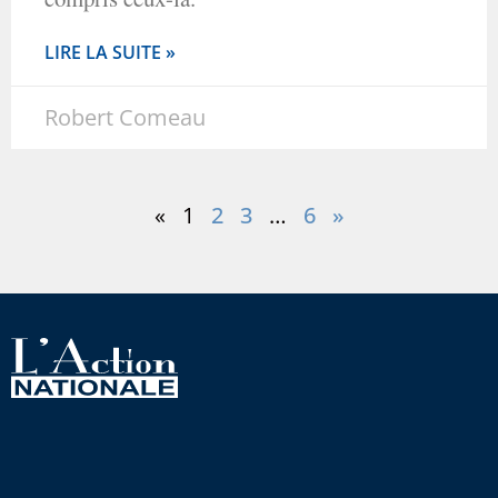
LIRE LA SUITE »
Robert Comeau
«
1
2
3
…
6
»