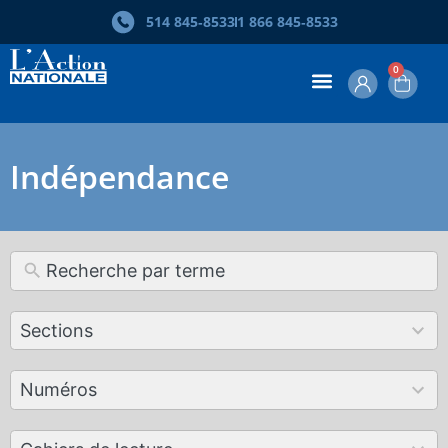
514 845‑8533
1 866 845‑8533
0
Indépendance
12
Sections
results
available
179
Numéros
results
available
50