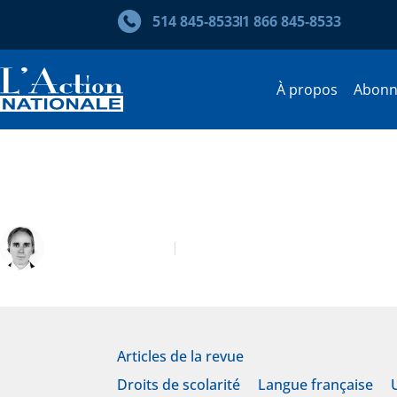
514 845‑8533
1 866 845‑8533
À propos
Abon
Frais de scolarité pour les C
Frédéric Lacroix
Janvier 2024
Articles de la revue
Droits de scolarité
Langue française