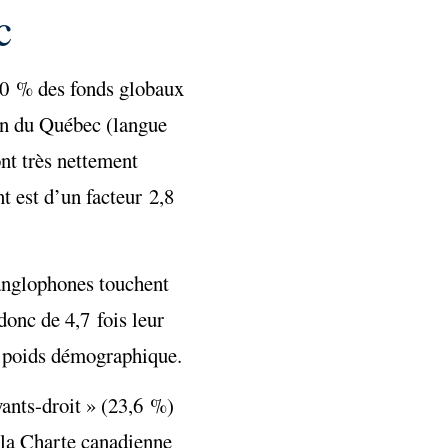
c
 30 % des fonds globaux
on du Québec (langue
ont très nettement
 est d’un facteur 2,8
 anglophones touchent
onc de 4,7 fois leur
r poids démographique.
yants-droit » (23,6 %)
 la Charte canadienne