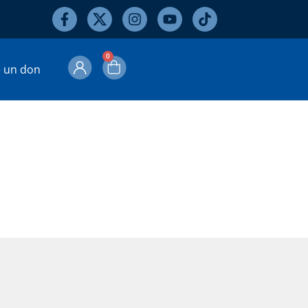
0
e un don