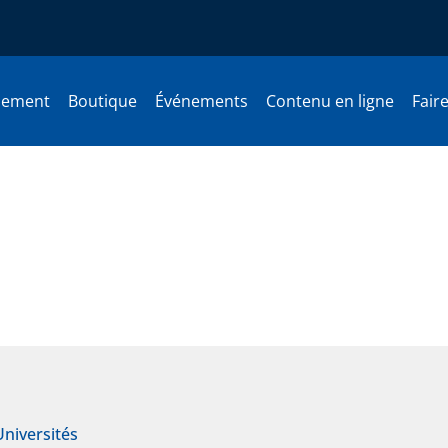
nement
Boutique
Événements
Contenu en ligne
Fair
anadiens non résidents
Universités