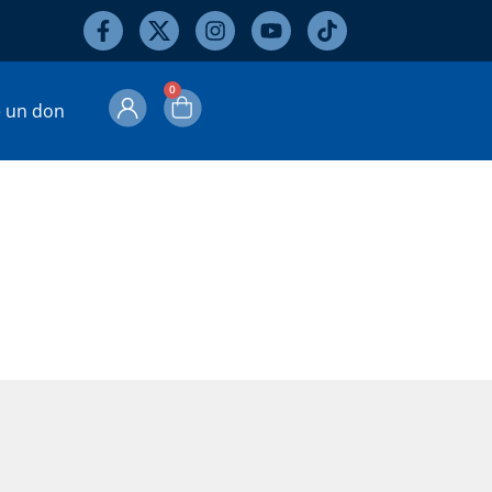
0
e un don