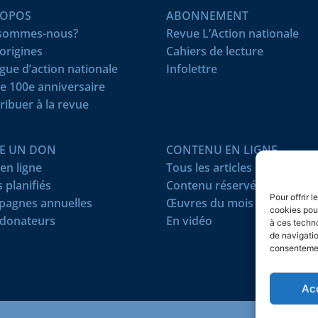
ROPOS
ABONNEMENT
 sommes-nous?
Revue L’Action nationale
origines
Cahiers de lecture
igue d’action nationale
Infolettre
e 100e anniversaire
ribuer à la revue
RE UN DON
CONTENU EN LIGNE
en ligne
Tous les articles
 planifiés
Contenu réservé
Pour offrir 
agnes annuelles
Œuvres du mois
cookies pour
donateurs
En vidéo
à ces techn
de navigatio
consentement
Ac