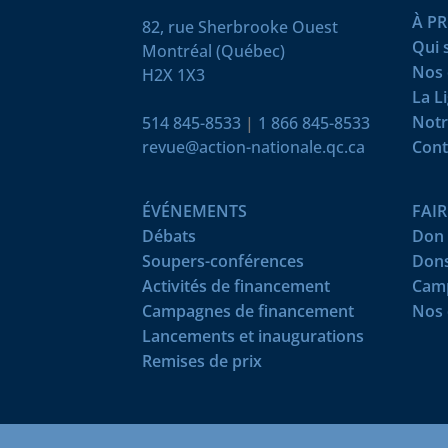
À P
82, rue Sherbrooke Ouest
Qui
Montréal (Québec)
Nos 
H2X 1X3
La L
Notr
514 845-8533
|
1 866 845-8533
revue@action-nationale.qc.ca
Cont
ÉVÉNEMENTS
FAI
Débats
Don 
Soupers-conférences
Dons
Activités de financement
Camp
Campagnes de financement
Nos 
Lancements et inaugurations
Remises de prix