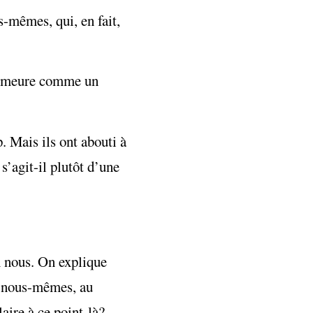
s-mêmes, qui, en fait,
 demeure comme un
. Mais ils ont abouti à
 s’agit-il plutôt d’une
en nous. On explique
en nous-mêmes, au
aire à ce point-là?