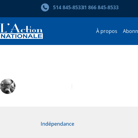
514 845‑8533
1 866 845‑8533
À propos
Abon
Le pays de l’ambiguïté
Pierre Vadeboncœur
Février 2009
Indépendance