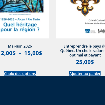
Mai-Juin 2026
Entreprendre le pays d
Québec. Un choix rationn
12,00
$
–
15,00
$
optimal et payant
25,00
$
Choix des options
Ajouter au panier