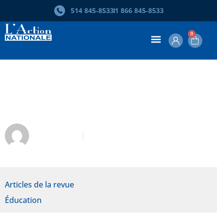
514 845‑8533
1 866 845‑8533
0
Le point sur le projet de forums
citoyens de 2023 en éducation
Jean Trudel
Février 2023
Articles de la revue
Éducation