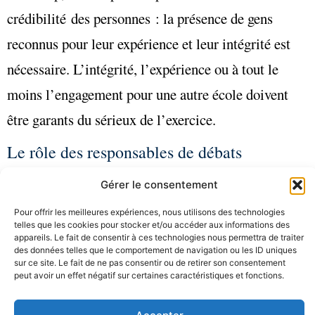
crédibilité des personnes : la présence de gens
reconnus pour leur expérience et leur intégrité est
nécessaire. L’intégrité, l’expérience ou à tout le
moins l’engagement pour une autre école doivent
être garants du sérieux de l’exercice.
Le rôle des responsables de débats
a) Ils ont été responsables de la préparation du
Gérer le consentement
Document de participation qui vise à présenter les
Pour offrir les meilleures expériences, nous utilisons des technologies
telles que les cookies pour stocker et/ou accéder aux informations des
principaux thèmes de la réflexion collective et des
appareils. Le fait de consentir à ces technologies nous permettra de traiter
des données telles que le comportement de navigation ou les ID uniques
débats, soumis. Afin qu’ils assument pleinement ce
sur ce site. Le fait de ne pas consentir ou de retirer son consentement
peut avoir un effet négatif sur certaines caractéristiques et fonctions.
document, ils ont participé à son élaboration
(présentation des principaux enjeux et des thèmes à