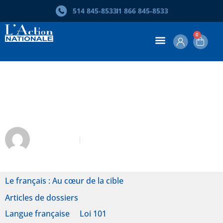
514 845‑8533
1 866 845‑8533
0
Mémoire. Le français langue
commune
SPQ Libre
Mars-Avril 2013
Le français : Au cœur de la cible
Articles de dossiers
Langue française
Loi 101