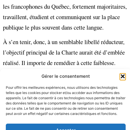
les francophones du Québec, fortement majoritaires,
travaillent, étudient et communiquent sur la place
publique le plus souvent dans cette langue.
À s’en tenir, donc, à un semblable libellé réducteur,
l’objectif principal de la Charte aurait été d’emblée
réalisé. Il importe de remédier à cette faiblesse.
Insistons. La simple accumulation de synonymes du
Gérer le consentement
genre « normale et habituelle » n’équivaut pas plus à
Pour offrir les meilleures expériences, nous utilisons des technologies
telles que les cookies pour stocker et/ou accéder aux informations des
« faire du français la langue commune du travail, de
appareils. Le fait de consentir à ces technologies nous permettra de traiter
des données telles que le comportement de navigation ou les ID uniques
l’enseignement, des communications, etc. ». La
sur ce site. Le fait de ne pas consentir ou de retirer son consentement
peut avoir un effet négatif sur certaines caractéristiques et fonctions.
redondance est d’ailleurs contraire à l’esprit de la
langue française !