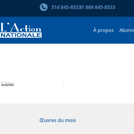
514 845‑8533
1 866 845‑8533
À propos
Abon
Œuvre du mois – Isabelle G
L’Action nationale
Septembre 2025
Œuvres du mois