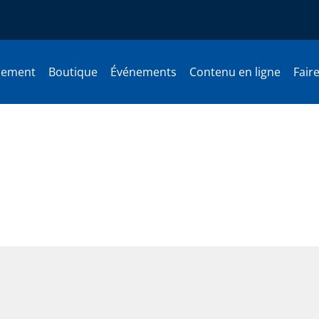
nement
Boutique
Événements
Contenu en ligne
Fair
uimond