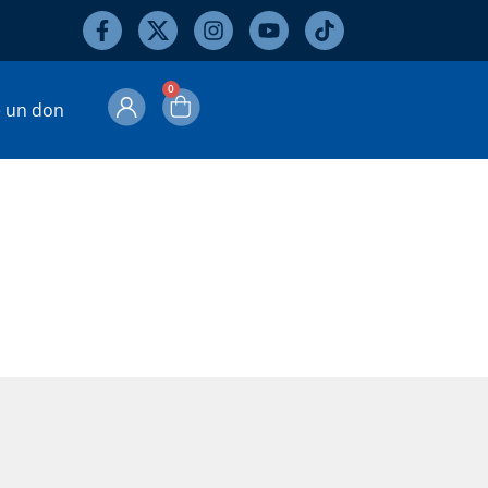
0
e un don