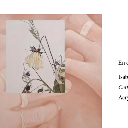
En 
Isa
Cett
Acry