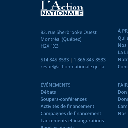
À P
82, rue Sherbrooke Ouest
Qui
Montréal (Québec)
Nos 
H2X 1X3
La L
Notr
514 845-8533
|
1 866 845-8533
revue@action-nationale.qc.ca
Cont
ÉVÉNEMENTS
FAI
Débats
Don 
Soupers-conférences
Dons
Activités de financement
Camp
Campagnes de financement
Nos 
Lancements et inaugurations
Remises de prix