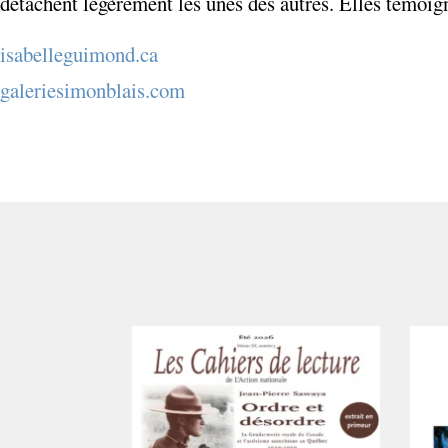
détachent légèrement les unes des autres. Elles témoign
isabelleguimond.ca
galeriesimonblais.com