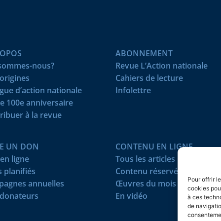
ROPOS
ABONNEMENT
 sommes-nous?
Revue L’Action nationale
origines
Cahiers de lecture
igue d’action nationale
Infolettre
e 100e anniversaire
ribuer à la revue
RE UN DON
CONTENU EN LIGNE
en ligne
Tous les articles
 planifiés
Contenu réservé
Pour offrir 
agnes annuelles
Œuvres du mois
cookies pour
donateurs
En vidéo
à ces techn
de navigatio
consentement