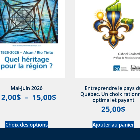
Mai-Juin 2026
Entreprendre le pays d
Québec. Un choix rationn
12,00
$
–
15,00
$
optimal et payant
25,00
$
Choix des options
Ajouter au panier