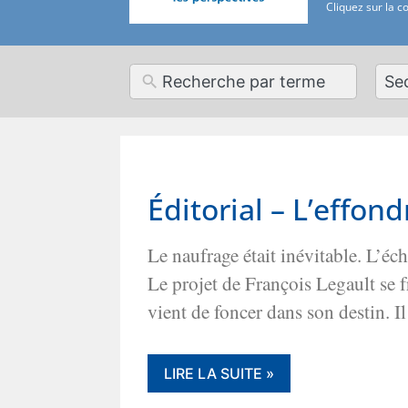
Cliquez sur la c
12
resul
avai
Éditorial – L’effon
Le naufrage était inévitable. L’é
Le projet de François Legault se 
vient de foncer dans son destin. Il
LIRE LA SUITE »