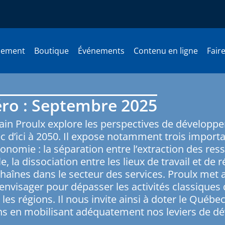
nement
Boutique
Événements
Contenu en ligne
Fair
o : Septembre 2025
in Proulx explore les perspectives de développ
 d’ici à 2050. Il expose notamment trois importan
conomie : la séparation entre l’extraction des res
le, la dissociation entre les lieux de travail et de
haînes dans le secteur des services. Proulx met 
 envisager pour dépasser les activités classiques 
les régions. Il nous invite ainsi à doter le Québ
ns en mobilisant adéquatement nos leviers de d