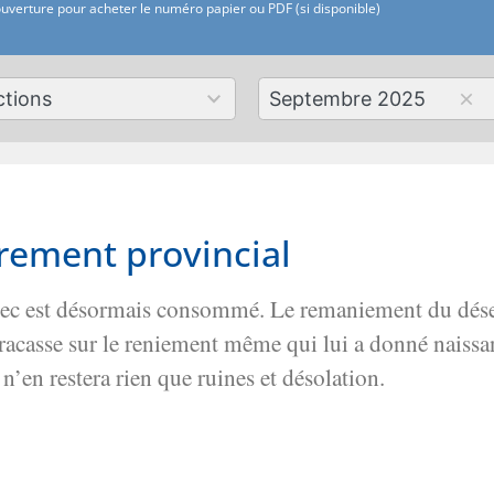
ouverture pour acheter le numéro papier ou PDF (si disponible)
179
Septembre 2025
ts
results
lable
available
drement provincial
chec est désormais consommé. Le remaniement du déses
fracasse sur le reniement même qui lui a donné naiss
 n’en restera rien que ruines et désolation.