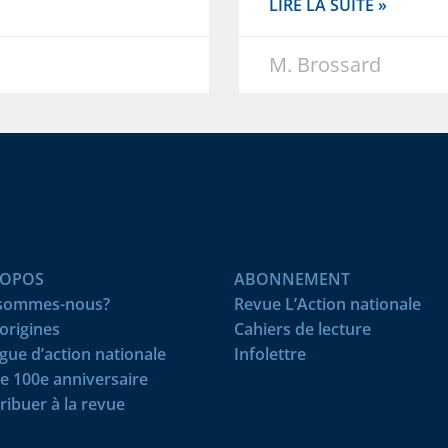
LIRE LA SUITE »
M. Brossard
ROPOS
ABONNEMENT
 sommes-nous?
Revue L’Action nationale
origines
Cahiers de lecture
igue d’action nationale
Infolettre
e 100e anniversaire
ribuer à la revue