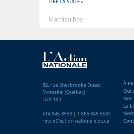
LIRE LA SUITE »
Mathieu Roy
À P
82, rue Sherbrooke Ouest
Qui
Montréal (Québec)
Nos 
H2X 1X3
La L
Notr
514 845-8533
|
1 866 845-8533
revue@action-nationale.qc.ca
Cont