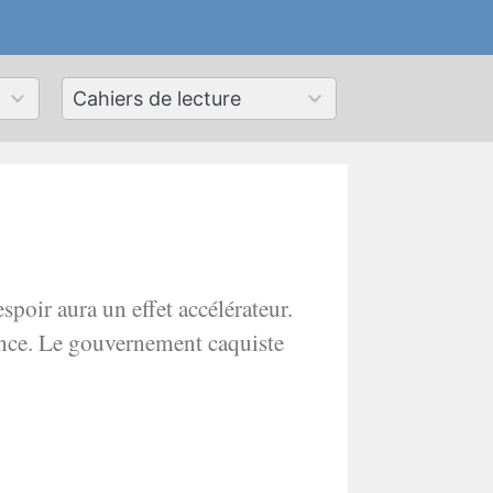
50
results
available
poir aura un effet accélérateur.
ance. Le gouvernement caquiste