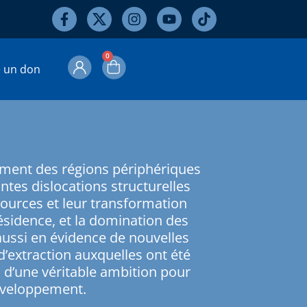
0
e un don
ement des régions périphériques
tes dislocations structurelles
sources et leur transformation
 résidence, et la domination des
aussi en évidence de nouvelles
d’extraction auxquelles ont été
ec d’une véritable ambition pour
éveloppement.