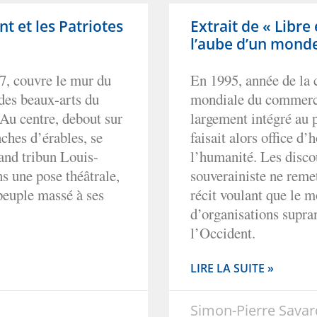
nt et les Patriotes
Extrait de « Libr
l’aube d’un mond
7, couvre le mur du
En 1995, année de la 
 des beaux-arts du
mondiale du commerce,
 Au centre, debout sur
largement intégré au 
ches d’érables, se
faisait alors office d
rand tribun Louis-
l’humanité. Les disco
s une pose théâtrale,
souverainiste ne remet
peuple massé à ses
récit voulant que le m
d’organisations supran
l’Occident.
LIRE LA SUITE »
Simon-Pierre Sava