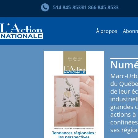
Skip
514 845‑8533
1 866 845‑8533
to
search
results
À propos
Abon
Numér
Marc-Urba
du Québec
de leur é
industriel
grandes c
actions à
confinées 
ses régio