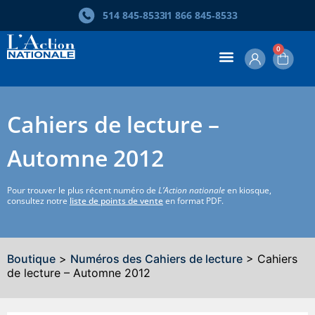
514 845‑8533
1 866 845‑8533
0
Cahiers de lecture –
Automne 2012
Pour trouver le plus récent numéro de
L’Action nationale
en kiosque,
consultez notre
liste de points de vente
en format PDF.
Boutique
>
Numéros des Cahiers de lecture
> Cahiers
de lecture – Automne 2012