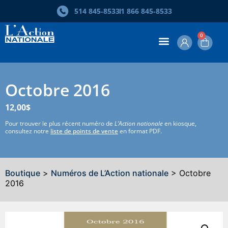
514 845‑8533
1 866 845‑8533
0
Octobre 2016
12,00
$
Pour trouver le plus récent numéro de
L’Action nationale
en kiosque,
consultez notre
liste de points de vente
en format PDF.
Boutique
>
Numéros de L’Action nationale
> Octobre
2016