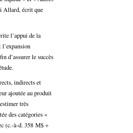
i Allard, écrit que
rite l’appui de la
t l’expansion
in d’assurer le succès
étude.
cts, indirects et
eur ajoutée au produit
estimer très
tée des catégories «
ec (c.-à-d. 358 M$ ÷