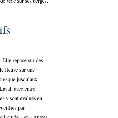
de vrac sur ses berges,
ifs
 Elle repose sur des
le fleuve sur une
 presque jusqu’aux
Laval, avec entre
es y sont évalués en
ueillies par
c liquide » et « Autres