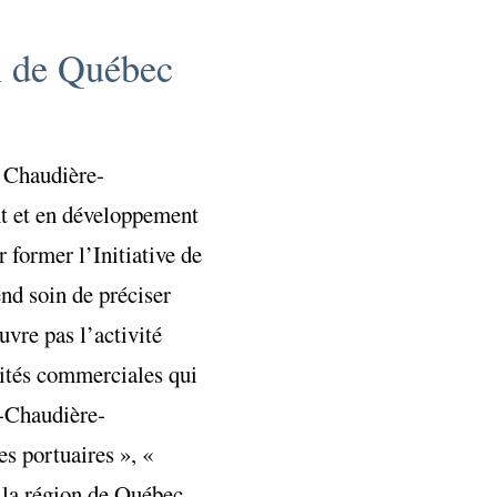
n de Québec
t Chaudière-
t et en développement
 former l’Initiative de
nd soin de préciser
uvre pas l’activité
ivités commerciales qui
c-Chaudière-
es portuaires », «
 la région de Québec