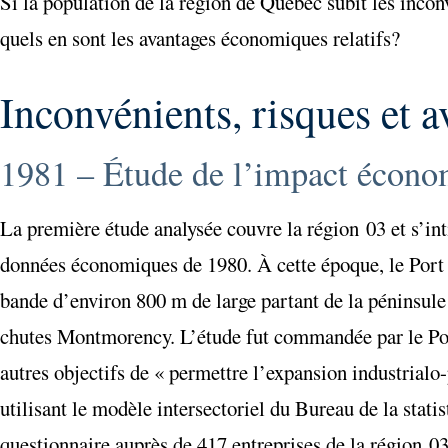
Si la population de la région de Québec subit les incon
quels en sont les avantages économiques relatifs?
Inconvénients, risques et 
1981 – Étude de l’impact écono
La première étude analysée couvre la région 03 et s’in
données économiques de 1980. À cette époque, le Port s
bande d’environ 800 m de large partant de la péninsule
chutes Montmorency. L’étude fut commandée par le Port
autres objectifs de « permettre l’expansion industrial
utilisant le modèle intersectoriel du Bureau de la stat
questionnaire auprès de 417 entreprises de la région 03,