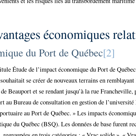
vénients et les risques liés au transbordement maritime 
avantages économiques relat
mique du Port de Québec
[2]
titule Étude de l’impact économique du Port de Québec.
ouhaitait se créer de nouveaux terrains en remblayant 
 de Beauport et se rendant jusqu’à la rue Francheville,
 au Bureau de consultation en gestion de l’université 
o-portuaire au Port de Québec. » Les impacts économiqu
istique du Québec (BSQ). Les données de base furent rec
 regroupées en trois catégories : « Vrac solide », « Vra