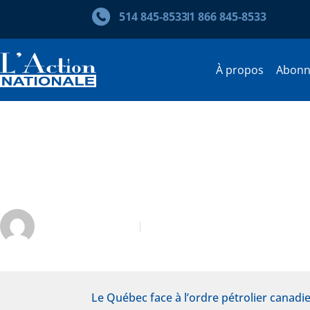
514 845‑8533
1 866 845‑8533
À propos
Abon
Retombées économiques du 
dans la région de Québec
Jean Lacoursière
Février-Mars 2015
Le Québec face à l’ordre pétrolier canadi