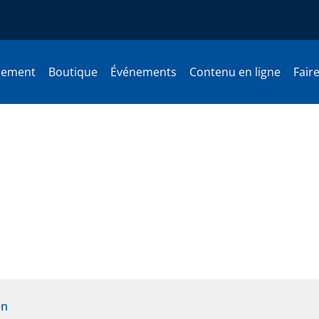
nement
Boutique
Événements
Contenu en ligne
Fair
transport maritime des mar
en