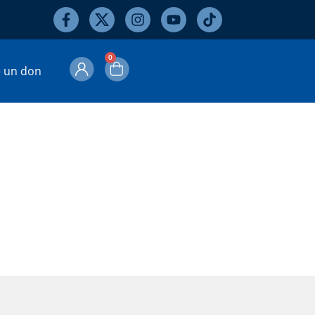
0
e un don
chandises