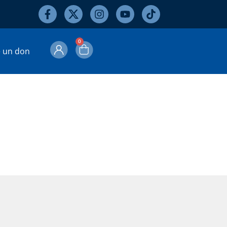
0
e un don