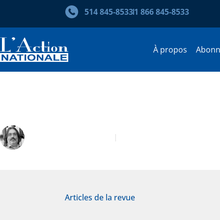
514 845‑8533
1 866 845‑8533
À propos
Abon
S’enraciner dans la nature et 
Georges-Rémy Fortin
Octobre 2018
Articles de la revue