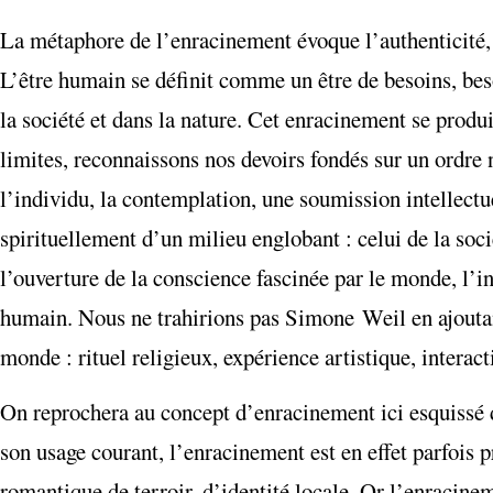
La métaphore de l’enracinement évoque l’authenticité, l
L’être humain se définit comme un être de besoins, bes
la société et dans la nature. Cet enracinement se produi
limites, reconnaissons nos devoirs fondés sur un ordre 
l’individu, la contemplation, une soumission intellect
spirituellement d’un milieu englobant : celui de la socié
l’ouverture de la conscience fascinée par le monde, l’in
humain. Nous ne trahirions pas Simone Weil en ajoutan
monde : rituel religieux, expérience artistique, interacti
On reprochera au concept d’enracinement ici esquissé d’ê
son usage courant, l’enracinement est en effet parfois pr
romantique de terroir, d’identité locale. Or l’enracin