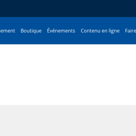
nement
Boutique
Événements
Contenu en ligne
Fair
dans l’histoire