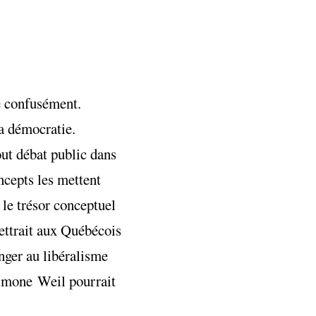
e confusément.
la démocratie.
out débat public dans
cepts les mettent
 le trésor conceptuel
mettrait aux Québécois
anger au libéralisme
Simone Weil pourrait