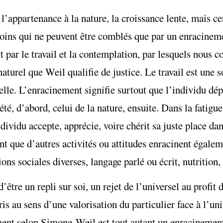
’appartenance à la nature, la croissance lente, mais ce
oins qui ne peuvent être comblés que par un enracineme
t par le travail et la contemplation, par lesquels nous 
naturel que Weil qualifie de justice. Le travail est une
uelle. L’enracinement signifie surtout que l’individu d
té, d’abord, celui de la nature, ensuite. Dans la fatigue
dividu accepte, apprécie, voire chérit sa juste place dan
t que d’autres activités ou attitudes enracinent égale
ons sociales diverses, langage parlé ou écrit, nutrition, 
tre un repli sur soi, un rejet de l’universel au profit 
is au sens d’une valorisation du particulier face à l’uni
ement selon Simone Weil est tout autant un enracinement