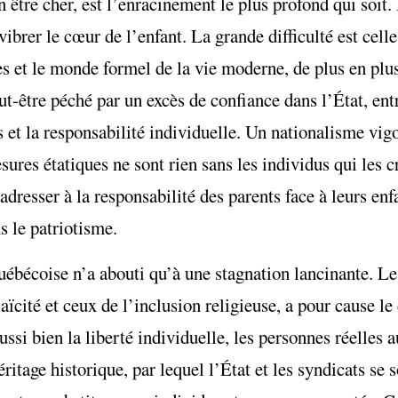
être cher, est l’enracinement le plus profond qui soit. 
 vibrer le cœur de l’enfant. La grande difficulté est cell
es et le monde formel de la vie moderne, de plus en plus
t-être péché par un excès de confiance dans l’État, ent
ns et la responsabilité individuelle. Un nationalisme vig
sures étatiques ne sont rien sans les individus qui les c
’adresser à la responsabilité des parents face à leurs enf
s le patriotisme.
québécoise n’a abouti qu’à une stagnation lancinante. L
a laïcité et ceux de l’inclusion religieuse, a pour cause 
ussi bien la liberté individuelle, les personnes réelles
itage historique, par lequel l’État et les syndicats se s