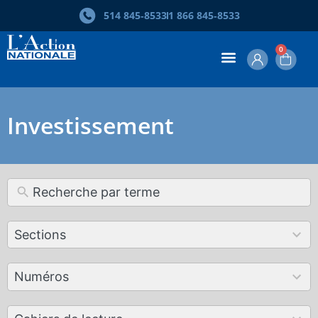
514 845‑8533
1 866 845‑8533
0
Investissement
12
Sections
results
available
179
Numéros
results
available
50