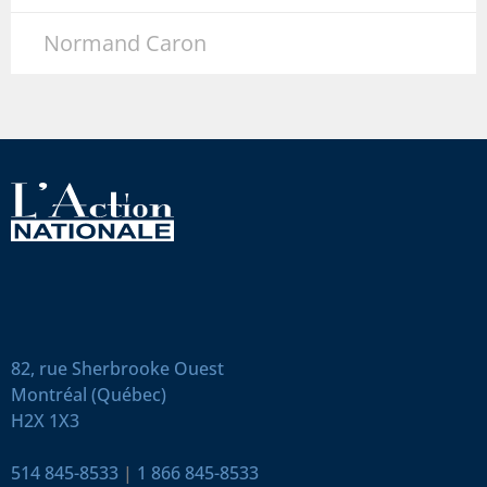
Normand Caron
82, rue Sherbrooke Ouest
Montréal (Québec)
H2X 1X3
514 845-8533
|
1 866 845-8533