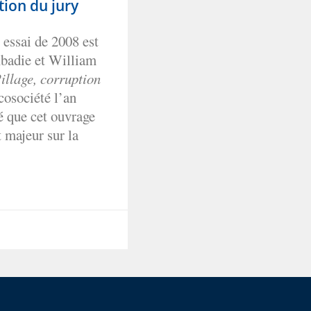
tion du jury
 essai de 2008 est
Abadie et William
illage, corruption
cosociété l’an
é que cet ouvrage
t majeur sur la