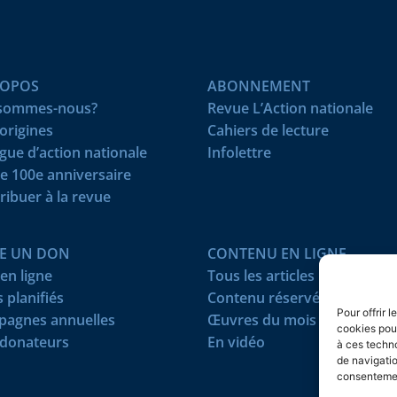
ROPOS
ABONNEMENT
 sommes-nous?
Revue L’Action nationale
origines
Cahiers de lecture
igue d’action nationale
Infolettre
e 100e anniversaire
ribuer à la revue
RE UN DON
CONTENU EN LIGNE
en ligne
Tous les articles
 planifiés
Contenu réservé
Pour offrir 
agnes annuelles
Œuvres du mois
cookies pour
donateurs
En vidéo
à ces techn
de navigatio
consentement