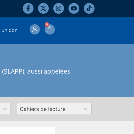
0
e un don
e (SLAPP), aussi appelées
50
results
available