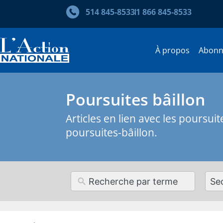
514 845‑8533
1 866 845‑8533
À propos
Abon
Poursuites bâillon
Articles en lien avec les poursui
poursuites-bâillon.
12
resul
avai