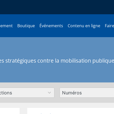
nement
Boutique
Événements
Contenu en ligne
Fair
tes stratégiques contre la mobilisation publiqu
179
ts
results
lable
available