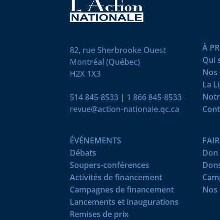
À P
82, rue Sherbrooke Ouest
Qui
Montréal (Québec)
Nos 
H2X 1X3
La L
Notr
514 845-8533
|
1 866 845-8533
revue@action-nationale.qc.ca
Cont
ÉVÉNEMENTS
FAI
Débats
Don 
Soupers-conférences
Dons
Activités de financement
Camp
Campagnes de financement
Nos 
Lancements et inaugurations
Remises de prix