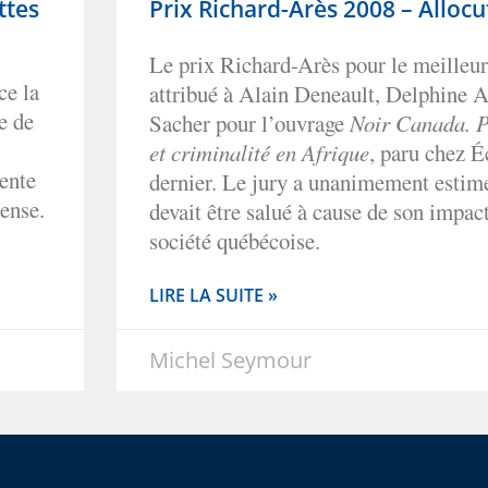
ttes
Prix Richard-Arès 2008 – Allocu
Le prix Richard-Arès pour le meilleur
ce la
attribué à Alain Deneault, Delphine 
e de
Sacher pour l’ouvrage
Noir Canada. P
et criminalité en Afrique
, paru chez É
rente
dernier. Le jury a unanimement estim
tense.
devait être salué à cause de son impac
société québécoise.
LIRE LA SUITE »
Michel Seymour