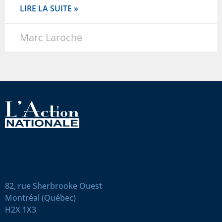
LIRE LA SUITE »
Marc Laroche
82, rue Sherbrooke Ouest
Montréal (Québec)
H2X 1X3