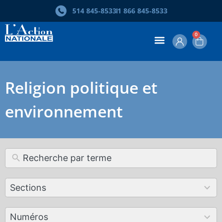
514 845‑8533
1 866 845‑8533
0
Religion politique et
environnement
12
Sections
results
available
179
Numéros
results