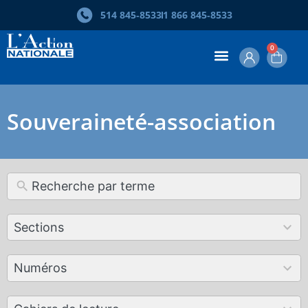
514 845‑8533
1 866 845‑8533
0
Souveraineté-association
12
Sections
results
available
179
Numéros
results
available
50