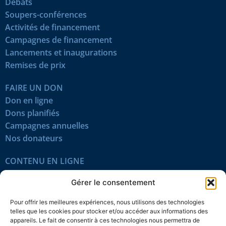
Débats
Soupers-conférences
Activités de financement
Campagnes de financement
Lancements et inaugurations
Remises de prix
FAIRE UN DON
Don en ligne
Dons planifiés
Campagnes annuelles
Nos donateurs
CONTENU EN LIGNE
Tous les articles
Gérer le consentement
Contenu réservé
Œuvres du mois
Pour offrir les meilleures expériences, nous utilisons des technologies
En vidéo
telles que les cookies pour stocker et/ou accéder aux informations des
appareils. Le fait de consentir à ces technologies nous permettra de