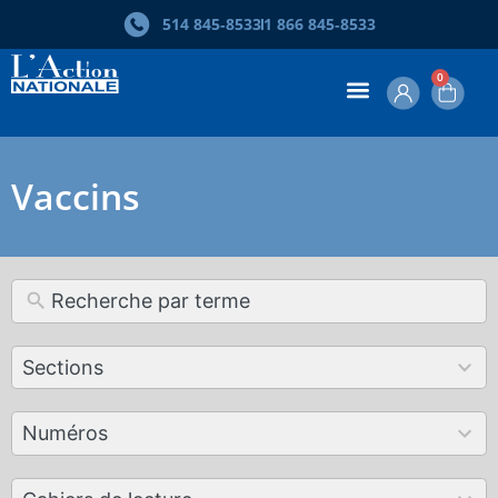
514 845‑8533
1 866 845‑8533
0
Vaccins
12
Sections
results
available
179
Numéros
results
available
50