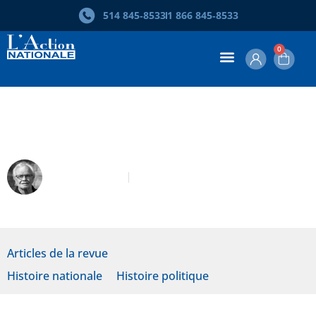
514 845‑8533
1 866 845‑8533
0
Ton histoire est une des pas pire
Michel Rioux
Février 2019
Articles de la revue
Histoire nationale
Histoire politique