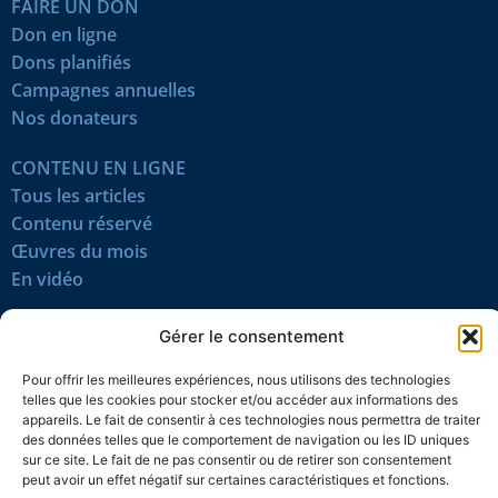
FAIRE UN DON
Don en ligne
Dons planifiés
Campagnes annuelles
Nos donateurs
CONTENU EN LIGNE
Tous les articles
Contenu réservé
Œuvres du mois
En vidéo
SUIVEZ-NOUS
Gérer le consentement
Pour offrir les meilleures expériences, nous utilisons des technologies
telles que les cookies pour stocker et/ou accéder aux informations des
appareils. Le fait de consentir à ces technologies nous permettra de traiter
des données telles que le comportement de navigation ou les ID uniques
sur ce site. Le fait de ne pas consentir ou de retirer son consentement
peut avoir un effet négatif sur certaines caractéristiques et fonctions.
Confidentialité
Témoins
Mentions légales
Plan du site