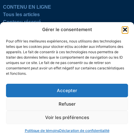
CONTENU EN LIGNE
Tous les articles
Contenu réservé
Gérer le consentement
Œuvres du mois
En vidéo
Pour offrir les meilleures expériences, nous utilisons des technologies
telles que les cookies pour stocker et/ou accéder aux informations des
SUIVEZ-NOUS
appareils. Le fait de consentir à ces technologies nous permettra de
traiter des données telles que le comportement de navigation ou les ID
uniques sur ce site. Le fait de ne pas consentir ou de retirer son
consentement peut avoir un effet négatif sur certaines caractéristiques
et fonctions.
Accepter
Confidentialité
Témoins
Mentions légales
Plan du site
Refuser
© 2026 L’Action nationale
Voir les préférences
Politique de témoins
Déclaration de confidentialité