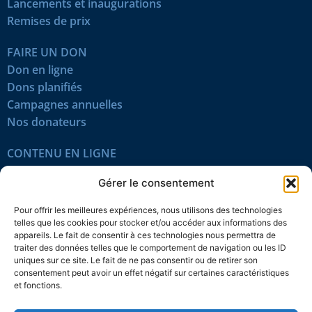
Lancements et inaugurations
Remises de prix
FAIRE UN DON
Don en ligne
Dons planifiés
Campagnes annuelles
Nos donateurs
CONTENU EN LIGNE
Tous les articles
Gérer le consentement
Contenu réservé
Œuvres du mois
Pour offrir les meilleures expériences, nous utilisons des technologies
En vidéo
telles que les cookies pour stocker et/ou accéder aux informations des
appareils. Le fait de consentir à ces technologies nous permettra de
traiter des données telles que le comportement de navigation ou les ID
SUIVEZ-NOUS
uniques sur ce site. Le fait de ne pas consentir ou de retirer son
consentement peut avoir un effet négatif sur certaines caractéristiques
et fonctions.