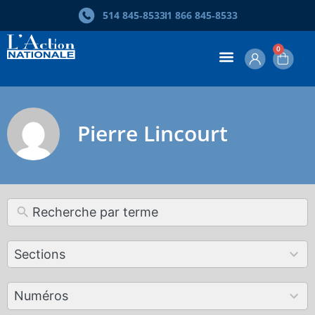
514 845‑8533
1 866 845‑8533
0
Pierre Lincourt
12
Sections
results
available
179
Numéros
results