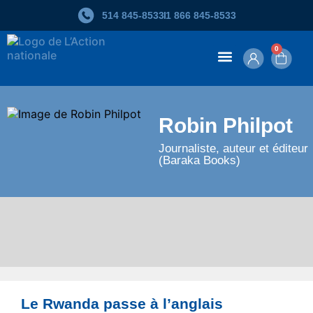
514 845‑8533
1 866 845‑8533
0
Contenu en ligne
Robin Philpot
Journaliste, auteur et éditeur
(Baraka Books)
Le Rwanda passe à l’anglais