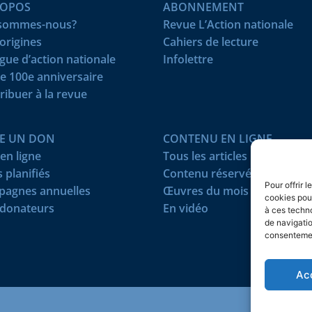
ROPOS
ABONNEMENT
 sommes-nous?
Revue L’Action nationale
origines
Cahiers de lecture
igue d’action nationale
Infolettre
e 100e anniversaire
ribuer à la revue
RE UN DON
CONTENU EN LIGNE
en ligne
Tous les articles
 planifiés
Contenu réservé
Pour offrir 
agnes annuelles
Œuvres du mois
cookies pour
donateurs
En vidéo
à ces techn
de navigatio
consentement
Ac