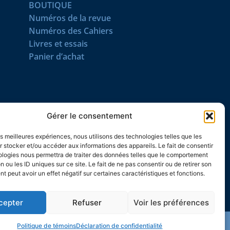
BOUTIQUE
Numéros de la revue
Numéros des Cahiers
Livres et essais
Panier d’achat
SUIVEZ-NOUS
Gérer le consentement
les meilleures expériences, nous utilisons des technologies telles que les
 stocker et/ou accéder aux informations des appareils. Le fait de consentir
ologies nous permettra de traiter des données telles que le comportement
n ou les ID uniques sur ce site. Le fait de ne pas consentir ou de retirer son
 peut avoir un effet négatif sur certaines caractéristiques et fonctions.
cepter
Refuser
Voir les préférences
Politique de témoins
Déclaration de confidentialité
© 2026 L’Action nationale