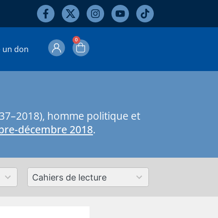
0
e un don
37–2018), homme politique et
re-décembre 2018
.
50
results
available