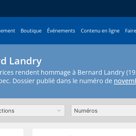
nement
Boutique
Événements
Contenu en ligne
Fair
d Landry
atrices rendent hommage à Bernard Landry (19
bec. Dossier publié dans le numéro de
novemb
179
ts
results
lable
available