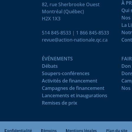
À P
82, rue Sherbrooke Ouest
Qui
Montréal (Québec)
Nos 
H2X 1X3
La L
Notr
514 845-8533
|
1 866 845-8533
revue@action-nationale.qc.ca
Cont
ÉVÉNEMENTS
FAI
Débats
Don 
Soupers-conférences
Dons
Activités de financement
Camp
Campagnes de financement
Nos 
Lancements et inaugurations
Remises de prix
Confidentialité
Témoins
Mentions légales
Plan du site