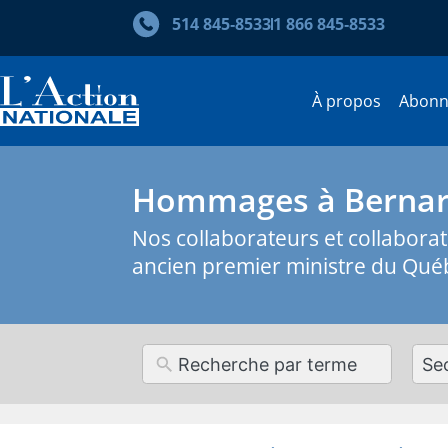
514 845‑8533
1 866 845‑8533
À propos
Abon
Hommages à Bernar
Nos collaborateurs et collabor
ancien premier ministre du Qué
12
resul
avai