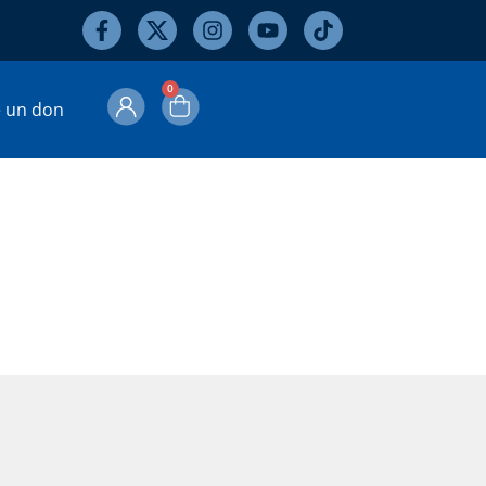
0
e un don