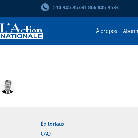
514 845‑8533
1 866 845‑8533
À propos
Abon
Éditorial – Le vertige
Robert Laplante
Novembre 2024
Éditoriaux
CAQ