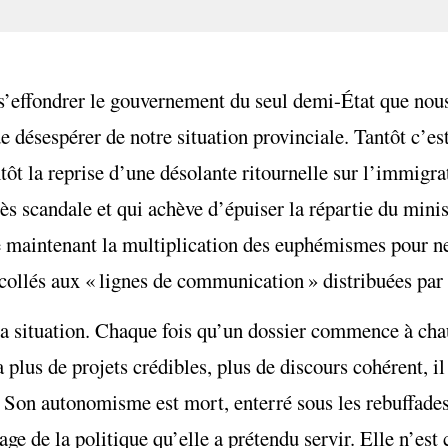
oir s’effondrer le gouvernement du seul demi-État que no
e désespérer de notre situation provinciale. Tantôt c’e
ôt la reprise d’une désolante ritournelle sur l’immigrat
s scandale et qui achève d’épuiser la répartie du minis
e maintenant la multiplication des euphémismes pour ne
s collés aux « lignes de communication » distribuées par
a situation. Chaque fois qu’un dossier commence à chauf
plus de projets crédibles, plus de discours cohérent, il
s. Son autonomisme est mort, enterré sous les rebuffade
e de la politique qu’elle a prétendu servir. Elle n’est