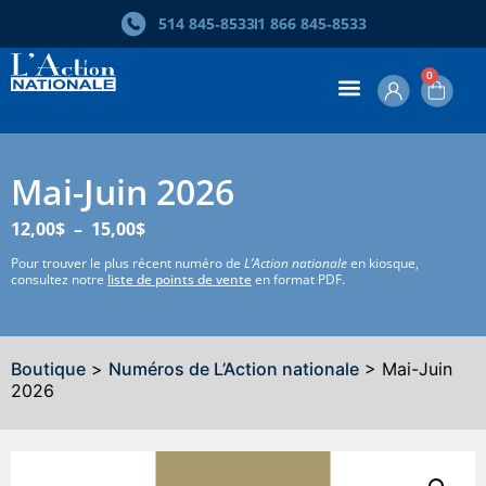
514 845‑8533
1 866 845‑8533
0
Mai-Juin 2026
12,00
$
–
15,00
$
Pour trouver le plus récent numéro de
L’Action nationale
en kiosque,
consultez notre
liste de points de vente
en format PDF.
Boutique
>
Numéros de L’Action nationale
> Mai-Juin
2026