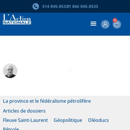
514 845‑8533
1 866 845‑8533
0
Géopolitique canadienne du pétrole
Pierre-Paul Sénéchal
Novembre-Décembre 2013
La province et le fédéralisme pétrolifère
Articles de dossiers
Fleuve Saint-Laurent
Géopolitique
Oléoducs
Pétrole