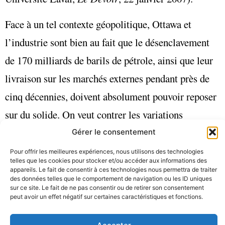
Face à un tel contexte géopolitique, Ottawa et
l’industrie sont bien au fait que le désenclavement
de 170 milliards de barils de pétrole, ainsi que leur
livraison sur les marchés externes pendant près de
cinq décennies, doivent absolument pouvoir reposer
sur du solide. On veut contrer les variations
cycliques dans la demande continentale et mondiale
Gérer le consentement
; on souhaite, par des routes « flexibles »,
Pour offrir les meilleures expériences, nous utilisons des technologies
telles que les cookies pour stocker et/ou accéder aux informations des
contourner toutes les zones de turbulences
appareils. Le fait de consentir à ces technologies nous permettra de traiter
des données telles que le comportement de navigation ou les ID uniques
politiques et climatiques potentielles. Tout comme
sur ce site. Le fait de ne pas consentir ou de retirer son consentement
peut avoir un effet négatif sur certaines caractéristiques et fonctions.
le Northern Gateway, le Saint-Laurent répond de
toute évidence à une telle exigence.