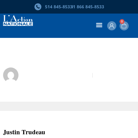
514 845‑8533
1 866 845‑8533
0
Justin Trudeau. Terrain d’entente
Alexandre Cadieux-Cotineau
Décembre 2014
Justin Trudeau