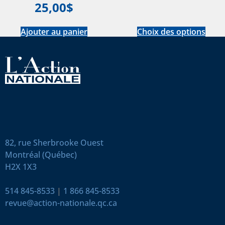
25,00
$
Ajouter au panier
Choix des options
82, rue Sherbrooke Ouest
Montréal (Québec)
H2X 1X3
514 845-8533
|
1 866 845-8533
revue@action-nationale.qc.ca