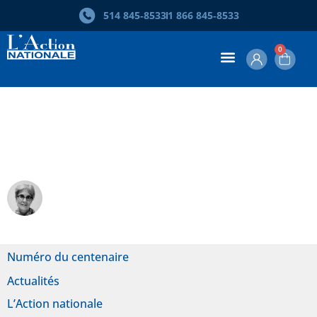
514 845‑8533
1 866 845‑8533
0
L’Action nationale aura 100 ans en
2017
Lucia Ferretti
Numéro du centenaire
Actualités
L’Action nationale