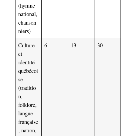
(hymne
national,
chanson
niers)
Culture
6
13
30
et
identité
québécoi
se
(traditio
n,
folklore,
langue
française
, nation,