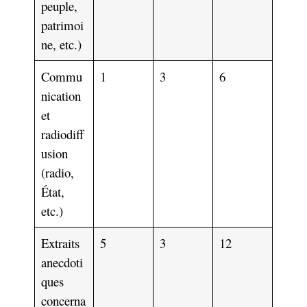
peuple,
patrimoi
ne, etc.)
Commu
1
3
6
nication
et
radiodiff
usion
(radio,
État,
etc.)
Extraits
5
3
12
anecdoti
ques
concerna