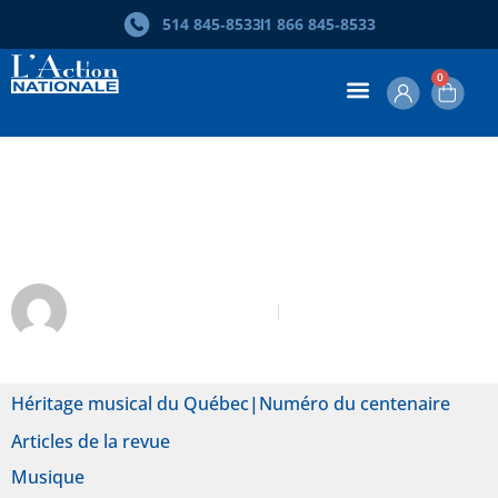
514 845‑8533
1 866 845‑8533
0
L’héritage musical du Québec dans
L’Action nationale depuis 1966
Jean-François Veilleux
Mai 2017
Héritage musical du Québec
|
Numéro du centenaire
Articles de la revue
Musique