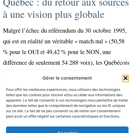
Québec : du retour aux sources
à une vision plus globale
Malgré l’
échec
du référendum du 30 octobre 1995,
qui est en réalité un véritable « match nul » (50,58
% pour le OUI et 49,42 % pour le NON, une
différence de seulement 54 288 voix), les Québécois
décident d’opérer un retour sur soi indispensable
Gérer le consentement
pour retrouver la confiance en eux. De la
Pour offrir les meilleures expériences, nous utilisons des technologies
reconnaissance des pionniers à la valorisation de la
telles que les cookies pour stocker et/ou accéder aux informations des
appareils. Le fait de consentir à ces technologies nous permettra de traiter
musique traditionnelle, la revue prends maintenant
des données telles que le comportement de navigation ou les ID uniques
sur ce site. Le fait de ne pas consentir ou de retirer son consentement
la musique comme un enjeu fondamental pour notre
peut avoir un effet négatif sur certaines caractéristiques et fonctions.
identité.