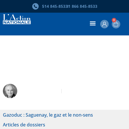
514 845‑8533
1 866 845‑8533
0
Le gaz naturel comme énergie de
transition pour le Québec : un non-
sens
Bernard Saulnier
Juin 2019
Gazoduc : Saguenay, le gaz et le non-sens
Articles de dossiers