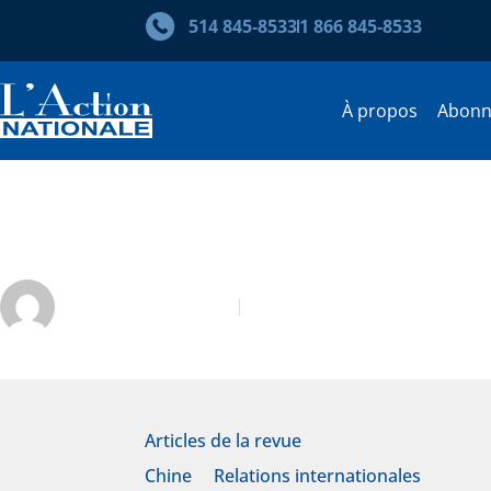
514 845‑8533
1 866 845‑8533
À propos
Abon
Le SCRS, arroseur arrosé?
Richard Desjardins
Décembre 2023
Articles de la revue
Chine
Relations internationales