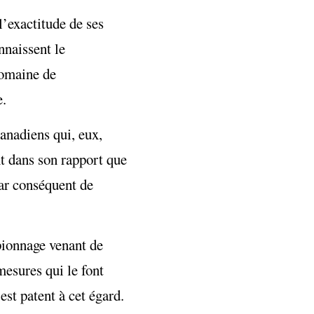
’exactitude de ses
nnaissent le
domaine de
e.
canadiens qui, eux,
nt dans son rapport que
par conséquent de
pionnage venant de
mesures qui le font
st patent à cet égard.