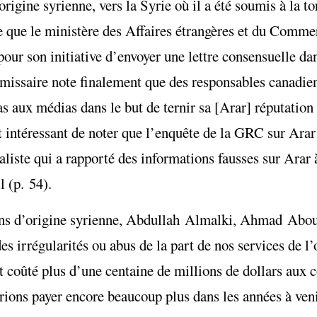
igine syrienne, vers la Syrie où il a été soumis à la to
que le ministère des Affaires étrangères et du Commer
r son initiative d’envoyer une lettre consensuelle da
missaire note finalement que des responsables canadien
cas aux médias dans le but de ternir sa [Arar] réputatio
t intéressant de noter que l’enquête de la GRC sur Arar 
iste qui a rapporté des informations fausses sur Arar à
 (p. 54).
diens d’origine syrienne, Abdullah Almalki, Ahmad Ab
 irrégularités ou abus de la part de nos services de l’
 coûté plus d’une centaine de millions de dollars aux 
rions payer encore beaucoup plus dans les années à veni