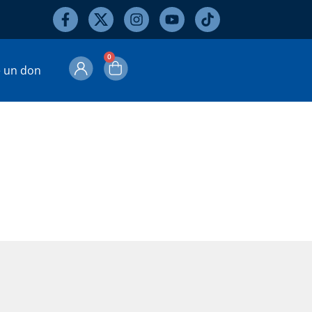
0
e un don