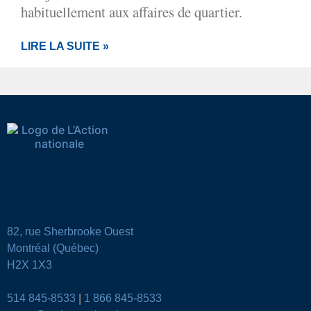
habituellement aux affaires de quartier.
LIRE LA SUITE »
82, rue Sherbrooke Ouest
Montréal (Québec)
H2X 1X3
514 845-8533
|
1 866 845-8533