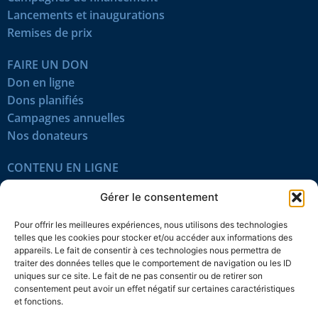
Lancements et inaugurations
Remises de prix
FAIRE UN DON
Don en ligne
Dons planifiés
Campagnes annuelles
Nos donateurs
CONTENU EN LIGNE
Tous les articles
Gérer le consentement
Contenu réservé
Œuvres du mois
Pour offrir les meilleures expériences, nous utilisons des technologies
En vidéo
telles que les cookies pour stocker et/ou accéder aux informations des
appareils. Le fait de consentir à ces technologies nous permettra de
traiter des données telles que le comportement de navigation ou les ID
SUIVEZ-NOUS
uniques sur ce site. Le fait de ne pas consentir ou de retirer son
consentement peut avoir un effet négatif sur certaines caractéristiques
et fonctions.