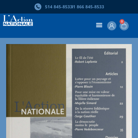
Skip
514 845‑8533
1 866 845‑8533
to
search
results
0