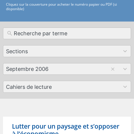
Cliquez sur la couverture pour acheter le numéro papier ou PDF (si
disponible)
12
Sections
results
available
179
Septembre 2006
results
available
50
Cahiers de lecture
results
available
Lutter pour un paysage et s’opposer
à l’économisme