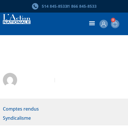
514 845‑8533
1 866 845‑8533
0
Olivier Ducharme. 1972, répression
et dépossession politique
Daniel Gomez
Décembre 2022
Comptes rendus
Syndicalisme