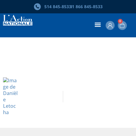
514 845‑8533
1 866 845‑8533
0
Pourquoi il n’y aura pas d’entente
sur la loi 21
Danièle Letocha
Septembre 2019