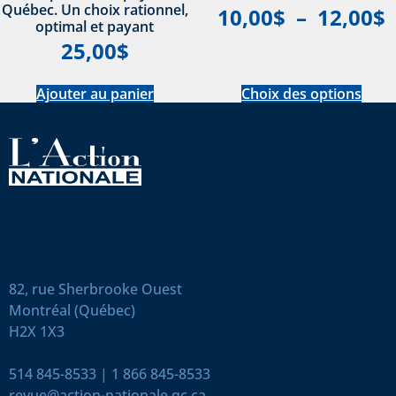
Québec. Un choix rationnel,
10,00
$
–
12,00
$
optimal et payant
25,00
$
Ajouter au panier
Choix des options
82, rue Sherbrooke Ouest
Montréal (Québec)
H2X 1X3
514 845-8533
|
1 866 845-8533
revue@action-nationale.qc.ca