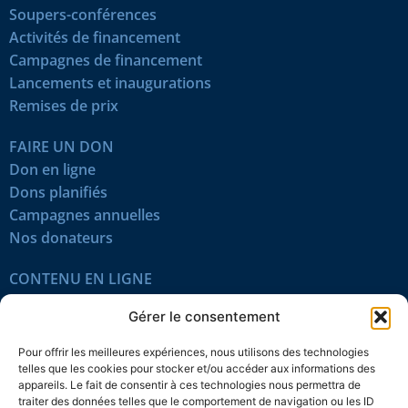
Soupers-conférences
Activités de financement
Campagnes de financement
Lancements et inaugurations
Remises de prix
FAIRE UN DON
Don en ligne
Dons planifiés
Campagnes annuelles
Nos donateurs
CONTENU EN LIGNE
Tous les articles
Gérer le consentement
Contenu réservé
Œuvres du mois
Pour offrir les meilleures expériences, nous utilisons des technologies
En vidéo
telles que les cookies pour stocker et/ou accéder aux informations des
appareils. Le fait de consentir à ces technologies nous permettra de
traiter des données telles que le comportement de navigation ou les ID