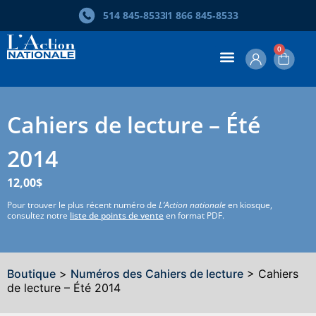
514 845‑8533
1 866 845‑8533
0
Cahiers de lecture – Été
2014
12,00
$
Pour trouver le plus récent numéro de
L’Action nationale
en kiosque,
consultez notre
liste de points de vente
en format PDF.
Boutique
>
Numéros des Cahiers de lecture
> Cahiers
de lecture – Été 2014