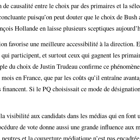
on de causalité entre le choix par des primaires et la sél
concluante puisqu’on peut douter que le choix de Bush a
ançois Hollande en laisse plusieurs sceptiques aujourd’h
on favorise une meilleure accessibilité à la direction. E
 qui participent, et surtout ceux qui gagnent les primai
mple du choix de Justin Trudeau confirme ce phénomène
rs mois en France, que par les coûts qu’il entraîne avan
financent. Si le PQ choisissait ce mode de désignation, 
 la visibilité aux candidats dans les médias qui en fon
 procédure de vote donne aussi une grande influence aux 
s neutres et la couverture médiatique n’est pas encadré