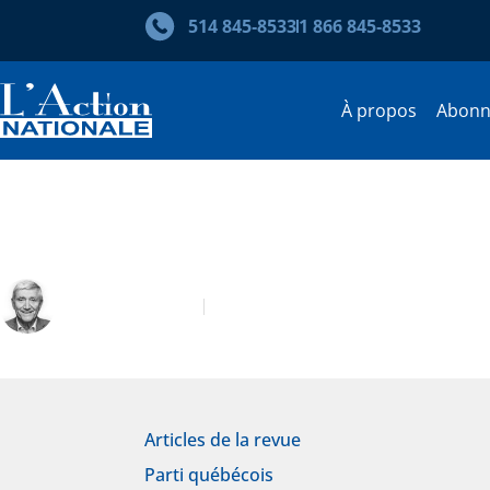
514 845‑8533
1 866 845‑8533
À propos
Abon
Que penser du choix du chef 
Denis Monière
Septembre 2014
Articles de la revue
Parti québécois