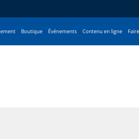
nement
Boutique
Événements
Contenu en ligne
Fair
du PQ par une élection prima