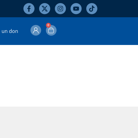
0
e un don
ire?