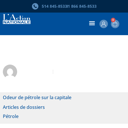
514 845‑8533
1 866 845‑8533
0
Québec et ses rives coloniales
Léonce Naud
Avril 2017
Odeur de pétrole sur la capitale
Articles de dossiers
Pétrole